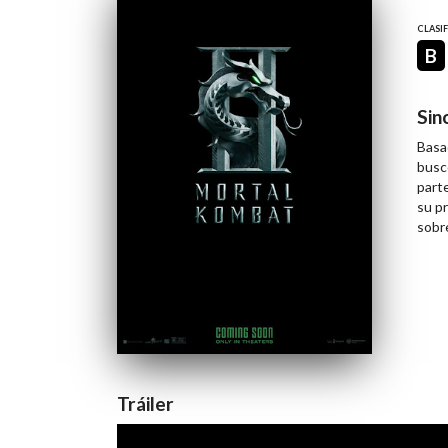
CLASI
B
Sin
Basa
busc
part
su p
sobr
Tráiler