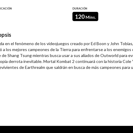
FICACIÓN
DURACIÓN
120
Mins.
opsis
da en el fenómeno de los videojuegos creado por Ed Boon y John Tobias
ó a los mejores campeones de la Tierra para enfrentarse a los enemigos
e de Shang Tsung mientras busca usar a sus aliados de Outworld para ev
ropia derrota inevitable. Mortal Kombat 2 continuará con la historia C
evivientes de Earthrealm que saldrán en busca de más campeones para 